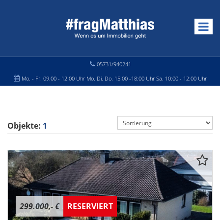
05731/940241
Mo. - Fr. 09.00 - 12.00 Uhr Mo. Di. Do. 15:00 -18:00 Uhr Sa. 10:00 - 12:00 Uhr
Objekte:
1
299.000,- €
RESERVIERT